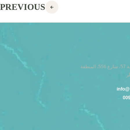
PREVIOUS
مبنى رقم 25، المنطقة 57، شارع 556، المنطقة
ر
info@
00