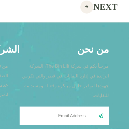
NEXT
من نحن
الشرك
مرحباً بكم في شركة The Bin Lift، الشركة
من ن
الصف
الرائدة في إدارة النفايات في قطر والتي تكرس
خدمات
جهودها لتوفير حلول مبتكرة وفعالة ومستدامة
اتصل 
للنفايات.