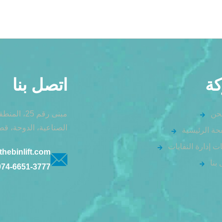
ة
اتصل بنا
حن
الصناعية، الدوحة، قط
حة الرئيسية
 إدارة النفايات
thebinlift.com
بنا
974-6651-3777