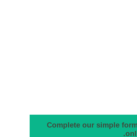
Complete our simple form 
onl