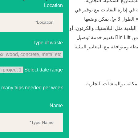
ة (5 CBM) الخيار الأمثل للمشاريع السكنية، التجارية،
Location
في إدارة النفايات مع توفير في
المساحة. بفضل أبعادها (الارتفاع 1.3 م × العرض 1.5 م × الطول 3 م)، يمكن وضعها
لبلدية مثل البلاستيك والكرتون، أو
النفايات الإنشائية مثل الخشب والخرسانة والمعادن. تضمن Bin Lift تقديم خدمة توصيل
Type of waste
 ومتوافقة مع المعايير البيئية
Select date range
لمكاتب والمنشآت التجارية.
many trips needed per week
Name