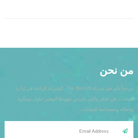
من نحن
مرحباً بكم في شركة The Bin Lift، الشركة الرائدة في إدارة
النفايات في قطر والتي تكرس جهودها لتوفير حلول مبتكرة
وفعالة ومستدامة للنفايات.