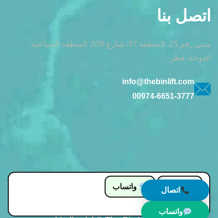
اتصل بنا
مبنى رقم 25، المنطقة 57، شارع 556، المنطقة الصناعية،
الدوحة، قطر
info@thebinlift.com
00974-6651-3777
اتصال
واتساب
اتصال
+974 66513777
واتساب