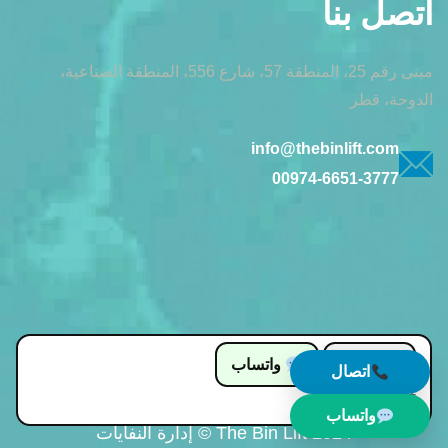
اتصل بنا
مبنى رقم 25، المنطقة 57، شارع 556، المنطقة الصناعية،
الدوحة، قطر
info@thebinlift.com
00974-6651-3777
اتصال
واتساب
اتصال
+974 66513777
واتساب
The Bin Lift 2024 © إدارة النفايات