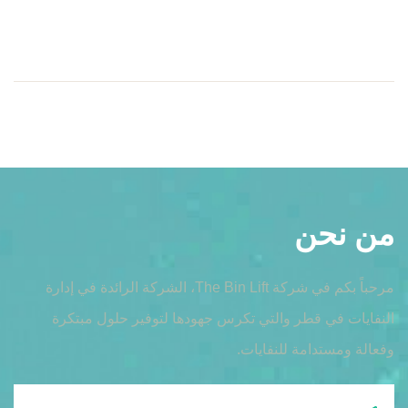
من نحن
مرحباً بكم في شركة The Bin Lift، الشركة الرائدة في إدارة
النفايات في قطر والتي تكرس جهودها لتوفير حلول مبتكرة
وفعالة ومستدامة للنفايات.