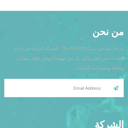
من نحن
مرحباً بكم في شركة The Bin Lift، الشركة الرائدة في إدارة
النفايات في قطر والتي تكرس جهودها لتوفير حلول مبتكرة
وفعالة ومستدامة للنفايات.
الشركة