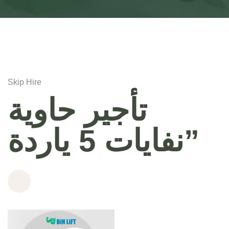
Skip Hire
تأجير حاوية
نفايات 5 ياردة”